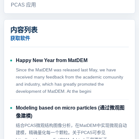
PCAS 应用
内容列表
获取软件
Happy New Year from MatDEM
Since the MatDEM was released last May, we have
received many feedback from the academic comuunity
and industry, which has greatly promoted the
development of MatDEM. At the begini
Modeling based on micro particles (通过微观图
像建模)
结合PCAS微观结构图像分析，在MatDEM中实现微观自动
建模，精确量化每一个颗粒。关于PCAS可参见