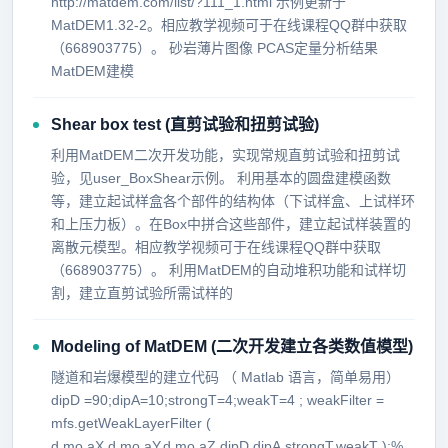
http://matdem.com/list/?111_1.html 示例更新于
MatDEM1.32-2。相应教学视频可于在线课程QQ群中获取
（668903775）。 砂岩薄片图像 PCAS定量分析结果
MatDEM建模
Shear box test (直剪试验和扭剪试验)
利用MatDEM二次开发功能，实现常规直剪试验和扭剪试
验，见user_BoxShear示例。 利用基本的圆盘建模函数
等，建立起试样盒各个部件的结构体（下试样盒、上试样环
和上压力板）。在Box中拼合这些部件，建立起试样装置的
离散元模型。相应教学视频可于在线课程QQ群中获取
（668903775）。 利用MatDEM的自动堆积功能和试样切
割，建立直剪试验所需试样的
Modeling of MatDEM (二次开发建立各类数值模型)
隧道和岩爆模型的建立代码 （ Matlab 语言，简单易用）
dipD =90;dipA=10;strongT=4;weakT=4 ; weakFilter =
mfs.getWeakLayerFilter (
d.mo.aX,d.mo.aY,d.mo.aZ,dipD,dipA,strongT,weakT );%