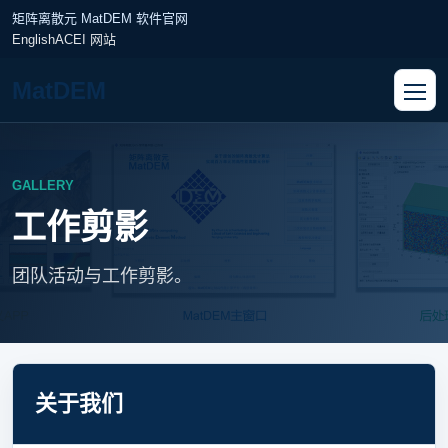
矩阵离散元 MatDEM 软件官网
English
ACEI 网站
MatDEM
GALLERY
工作剪影
团队活动与工作剪影。
关于我们